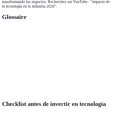
transformando los negocios. Recherchez sur YouTube : "impacto de
la tecnología en la industria 2026".
Glossaire
Terme
Définition
Inteligencia
Rama de la informática que simula la inteligencia
Artificial
humana en máquinas.
Internet de
Red de dispositivos conectados a Internet que
las Cosas
pueden comunicarse entre sí.
Conjunto de datos tan grande y complejo que se
Big Data
vuelven difíciles de procesar con herramientas
convencionales.
Checklist antes de invertir en tecnología