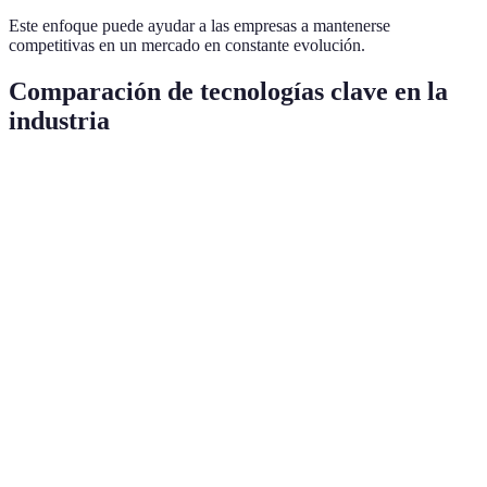
Este enfoque puede ayudar a las empresas a mantenerse
competitivas en un mercado en constante evolución.
Comparación de tecnologías clave en la
industria
Tecnología
Ventajas
Desventajas
Uso Común
Aumenta la
Costo de
Análisis de
Inteligencia
eficiencia,
implementación
datos,
Artificial
reduce
elevado
automatización
errores
Conectividad
Internet de
Seguridad de
Monitoreo
en tiempo
las Cosas
datos
industrial
real
Aumento en
Requiere
Robótica
la
Fabricación,
mantenimiento