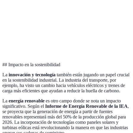
Avanzada
producción y
ensamblaje
especializado
precisión
Toma de
Puede ser
decisiones
abrumador si
Marketing,
Big Data
basadas en
no se procesa
investigación
datos
bien
precisos
## Impacto en la sostenibilidad
La
innovación y tecnología
también están jugando un papel crucial
en la sostenibilidad industrial. La industria del transporte, por
ejemplo, ha visto un cambio hacia vehículos eléctricos y trenes de
carga más eficientes que ayudan a reducir la huella de carbono.
La
energía renovable
es otro campo donde se nota un impacto
significativo. Según el
Informe de Energía Renovable de la IEA
,
se proyecta que la generación de energía a partir de fuentes
renovables representará más del 50% de la producción global para
2026. La incorporación de tecnologías como paneles solares y
turbinas eólicas está revolucionando la manera en que las industrias
operan sus cadenas de suministro.