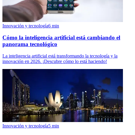
Innovación y tecnología
6
min
Cómo la inteligencia artificial está cambiando el
panorama tecnológico
La inteligencia artificial está transformando la tecnología y la
innovación en 2026. ¡Descubre cómo lo está haciendo!
Innovación y tecnología
5
min