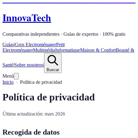
InnovaTech
Comparativas independientes · Guías de expertos · 100% gratis
Guías
|
Gros Electroménager
Petit
Electroménager
Multimédia
Informatique
Maison & Confort
Beauté &
Santé
|
Sobre nosotros
|
Buscar
Menú
Inicio
Política de privacidad
Política de privacidad
Última actualización: mars 2026
Recogida de datos