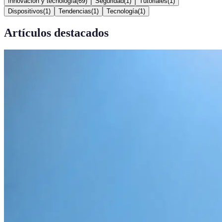
Innovación y tecnología
(
69
)
Seguridad
(
1
)
Tutoriales
(
1
)
Dispositivos
(
1
)
Tendencias
(
1
)
Tecnología
(
1
)
Artículos destacados