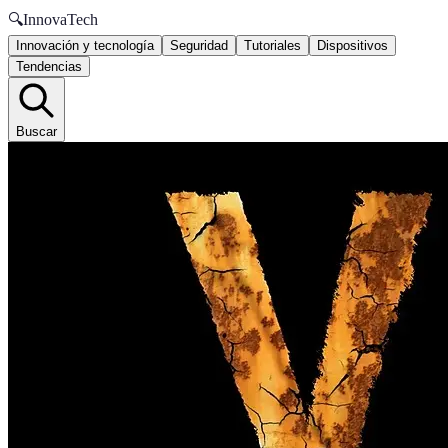
🔍
InnovaTech
Innovación y tecnología
Seguridad
Tutoriales
Dispositivos
Tendencias
Buscar