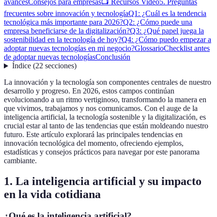
avances
Consejos para empresas
📺 Recursos Video
5. Preguntas
frecuentes sobre innovación y tecnología
Q1: ¿Cuál es la tendencia
tecnológica más importante para 2026?
Q2: ¿Cómo puede una
empresa beneficiarse de la digitalización?
Q3: ¿Qué papel juega la
sostenibilidad en la tecnología de hoy?
Q4: ¿Cómo puedo empezar a
adoptar nuevas tecnologías en mi negocio?
Glossario
Checklist antes
de adoptar nuevas tecnologías
Conclusión
Índice
(
22
secciones
)
La innovación y la tecnología son componentes centrales de nuestro
desarrollo y progreso. En 2026, estos campos continúan
evolucionando a un ritmo vertiginoso, transformando la manera en
que vivimos, trabajamos y nos comunicamos. Con el auge de la
inteligencia artificial, la tecnología sostenible y la digitalización, es
crucial estar al tanto de las tendencias que están moldeando nuestro
futuro. Este artículo explorará las principales tendencias en
innovación tecnológica del momento, ofreciendo ejemplos,
estadísticas y consejos prácticos para navegar por este panorama
cambiante.
1. La inteligencia artificial y su impacto
en la vida cotidiana
¿Qué es la inteligencia artificial?