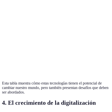
Renovable,
Intermitente,
Energía
Energía
disminución
requiere
solar
sostenible masiva
de costos
espacio
Escalabilidad,
Cambios en la
Transparente,
Blockchain
consumo
gestión de
seguro
energético alto
contratos
Infraestructura
Velocidades
costosa,
Revolución en
5G
superiores,
cobertura
IoT e integración
conectividad
variable
Esta tabla muestra cómo estas tecnologías tienen el potencial de
cambiar nuestro mundo, pero también presentan desafíos que deben
ser abordados.
4. El crecimiento de la digitalización