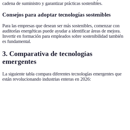
cadena de suministro y garantizar prácticas sostenibles.
Consejos para adoptar tecnologías sostenibles
Para las empresas que desean ser más sostenibles, comenzar con
auditorías energéticas puede ayudar a identificar áreas de mejora.
Invertir en formación para empleados sobre sostenibilidad también
es fundamental.
3. Comparativa de tecnologías
emergentes
La siguiente tabla compara diferentes tecnologías emergentes que
están revolucionando industrias enteras en 2026:
Tecnología
Ventajas
Desventajas
Potencial futuro
Eficiencia,
Dependencia
Inteligencia
análisis de
Transformación
de datos,
Artificial
datos
de industrias
sesgos
avanzados