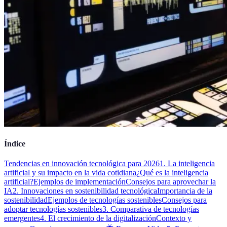
Índice
Tendencias en innovación tecnológica para 2026
1. La inteligencia
artificial y su impacto en la vida cotidiana
¿Qué es la inteligencia
artificial?
Ejemplos de implementación
Consejos para aprovechar la
IA
2. Innovaciones en sostenibilidad tecnológica
Importancia de la
sostenibilidad
Ejemplos de tecnologías sostenibles
Consejos para
adoptar tecnologías sostenibles
3. Comparativa de tecnologías
emergentes
4. El crecimiento de la digitalización
Contexto y