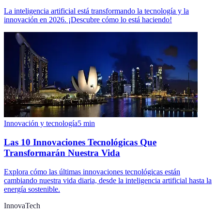
La inteligencia artificial está transformando la tecnología y la
innovación en 2026. ¡Descubre cómo lo está haciendo!
Innovación y tecnología
5
min
Las 10 Innovaciones Tecnológicas Que
Transformarán Nuestra Vida
Explora cómo las últimas innovaciones tecnológicas están
cambiando nuestra vida diaria, desde la inteligencia artificial hasta la
energía sostenible.
InnovaTech