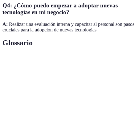
Q4: ¿Cómo puedo empezar a adoptar nuevas
tecnologías en mi negocio?
A:
Realizar una evaluación interna y capacitar al personal son pasos
cruciales para la adopción de nuevas tecnologías.
Glossario
Terme
Définition
Technologie de stockage et de transmission
Blockchain
d'informations transparentes et sécurisées.
Système qui permet aux machines de simuler des
IA
tâches intellectuelles.
Intégration des technologies numériques dans les
Digitalisation
processus d'affaires.