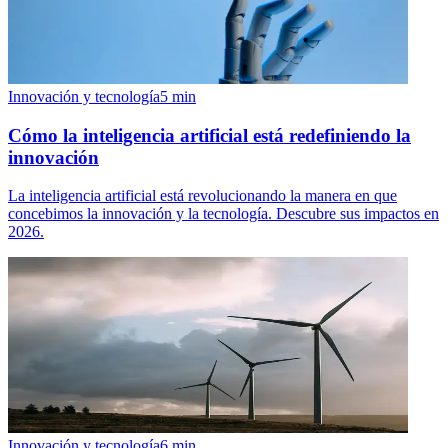
Innovación y tecnología
5
min
Cómo la inteligencia artificial está redefiniendo la
innovación
La inteligencia artificial está revolucionando la manera en que
concebimos la innovación y la tecnología. Descubre sus impactos en
2026.
Innovación y tecnología
6
min