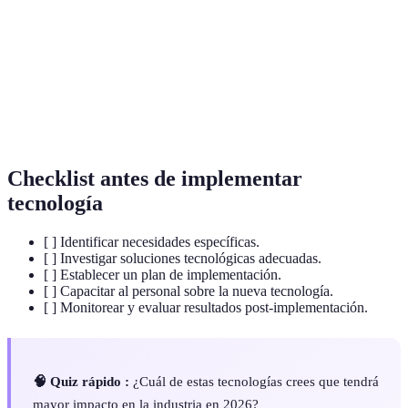
Artificielle
machines.
Technologie de stockage et de transmission
Blockchain
d'informations sécurisée et décentralisée.
Internet des
Réseau d'appareils connectés pour collecter et
Objets (IoT)
échanger des données.
Checklist antes de implementar
tecnología
[ ] Identificar necesidades específicas.
[ ] Investigar soluciones tecnológicas adecuadas.
[ ] Establecer un plan de implementación.
[ ] Capacitar al personal sobre la nueva tecnología.
[ ] Monitorear y evaluar resultados post-implementación.
🧠 Quiz rápido :
¿Cuál de estas tecnologías crees que tendrá
mayor impacto en la industria en 2026?