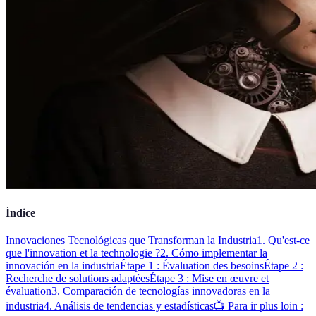
Índice
Innovaciones Tecnológicas que Transforman la Industria
1. Qu'est-ce
que l'innovation et la technologie ?
2. Cómo implementar la
innovación en la industria
Étape 1 : Évaluation des besoins
Étape 2 :
Recherche de solutions adaptées
Étape 3 : Mise en œuvre et
évaluation
3. Comparación de tecnologías innovadoras en la
industria
4. Análisis de tendencias y estadísticas
📺 Para ir plus loin :