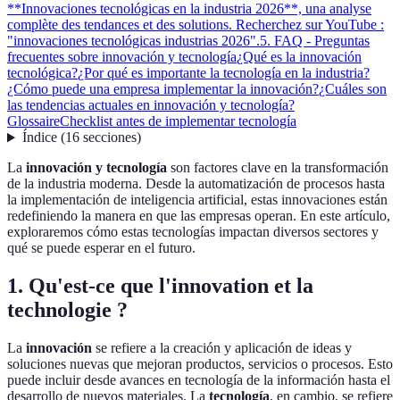
**Innovaciones tecnológicas en la industria 2026**, una analyse
complète des tendances et des solutions. Recherchez sur YouTube :
"innovaciones tecnológicas industrias 2026".
5. FAQ - Preguntas
frecuentes sobre innovación y tecnología
¿Qué es la innovación
tecnológica?
¿Por qué es importante la tecnología en la industria?
¿Cómo puede una empresa implementar la innovación?
¿Cuáles son
las tendencias actuales en innovación y tecnología?
Glossaire
Checklist antes de implementar tecnología
Índice
(
16
secciones
)
La
innovación y tecnología
son factores clave en la transformación
de la industria moderna. Desde la automatización de procesos hasta
la implementación de inteligencia artificial, estas innovaciones están
redefiniendo la manera en que las empresas operan. En este artículo,
exploraremos cómo estas tecnologías impactan diversos sectores y
qué se puede esperar en el futuro.
1. Qu'est-ce que l'innovation et la
technologie ?
La
innovación
se refiere a la creación y aplicación de ideas y
soluciones nuevas que mejoran productos, servicios o procesos. Esto
puede incluir desde avances en tecnología de la información hasta el
desarrollo de nuevos materiales. La
tecnología
, en cambio, se refiere