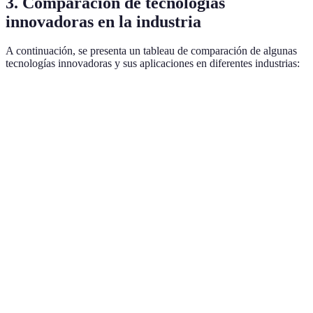
3. Comparación de tecnologías
innovadoras en la industria
A continuación, se presenta un tableau de comparación de algunas
tecnologías innovadoras y sus aplicaciones en diferentes industrias:
Tecnología
Aplicación en la industria
Ventajas
Desv
Reducción de
Inteligencia
Automatización de
Cost
errores
Artificial
procesos
elev
humanos
Transparencia
Com
Blockchain
Trazabilidad y seguridad
y confianza
técn
IoT
Eficiencia
Vuln
(Internet de
Monitoreo en tiempo real
operativa
a ci
las Cosas)
Requ
Realidad
Mejora en la