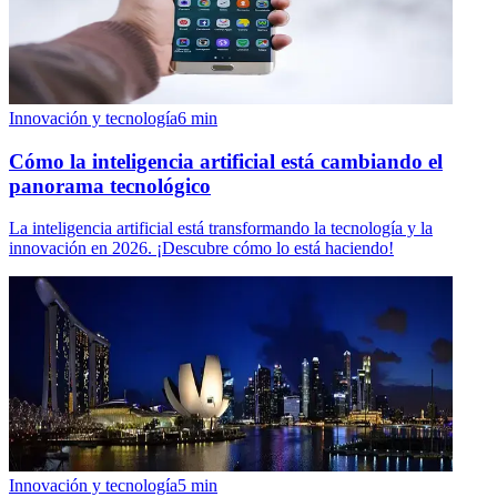
Innovación y tecnología
6
min
Cómo la inteligencia artificial está cambiando el
panorama tecnológico
La inteligencia artificial está transformando la tecnología y la
innovación en 2026. ¡Descubre cómo lo está haciendo!
Innovación y tecnología
5
min