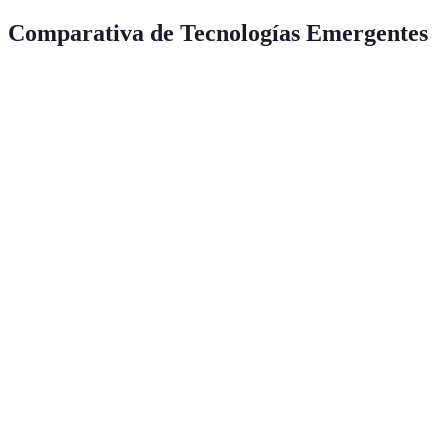
Comparativa de Tecnologías Emergentes
Tecnología
Ventajas
Desventajas
Conclusión
Preocupaciones
Eficiencia,
Fundamental
Inteligencia
éticas,
personalización,
para la
Artificial
desplazamiento
análisis de datos
innovación
laboral
Sostenibilidad,
Tecnología
Costos iniciales
Indispensable
reducción de
Verde
altos
para el futuro
costos
Seguridad de
Conectividad,
Transformaci
Internet de
datos,
comodidad,
de la vida
las Cosas
dependencia
optimización
diaria
tecnológica