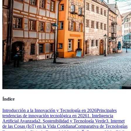
Índice
Introducción a la Innovación y Tecnología en 2026
Principales
tendencias de innovación tecnológica en 2026
1. Inteligencia
Artificial Avanzada
2. Sostenibilidad y Tecnología Verde
3. Internet
de las Cosas (IoT) en la Vida Cotidiana
Comparativa de Tecnologías