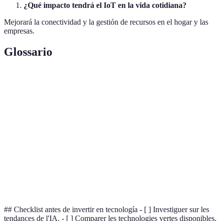
¿Qué impacto tendrá el IoT en la vida cotidiana?
Mejorará la conectividad y la gestión de recursos en el hogar y las
empresas.
Glossario
Terme
Définition
Inteligencia
Simulación de procesos de inteligencia humana por
Artificial
sistemas informáticos.
Internet de
Red de dispositivos interconectados que
las Cosas
intercambian datos.
Tecnología
Innovaciones tecnológicas que contribuyen a la
Verde
sostenibilidad medioambiental.
## Checklist antes de invertir en tecnología - [ ] Investiguer sur les
tendances de l'IA. - [ ] Comparer les technologies vertes disponibles.