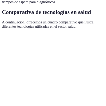
tiempos de espera para diagnósticos.
Comparativa de tecnologías en salud
A continuación, ofrecemos un cuadro comparativo que ilustra
diferentes tecnologías utilizadas en el sector salud:
Tecnología
Ventajas
Desventajas
Ejemplos de us
Acceso
Falta de
rápido a
Consultas
Telemedicina
conexión a
médicos,
médicas virtuale
internet
comodidad
Análisis de
Costos de
Inteligencia
Detección preco
datos
implementación
Artificial
de enfermedades
eficiente
alta
Mejora en
Requiere
Predicción de
Big Data
la toma de
infraestructura
brotes de