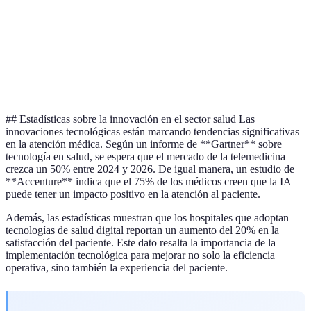
decisiones
costosa
enfermedades
Monitoreo
Dispositivos de
constante
Problemas de
Wearables
seguimiento de
del
privacidad
salud
paciente
## Estadísticas sobre la innovación en el sector salud Las
innovaciones tecnológicas están marcando tendencias significativas
en la atención médica. Según un informe de **Gartner** sobre
tecnología en salud, se espera que el mercado de la telemedicina
crezca un 50% entre 2024 y 2026. De igual manera, un estudio de
**Accenture** indica que el 75% de los médicos creen que la IA
puede tener un impacto positivo en la atención al paciente.
Además, las estadísticas muestran que los hospitales que adoptan
tecnologías de salud digital reportan un aumento del 20% en la
satisfacción del paciente. Este dato resalta la importancia de la
implementación tecnológica para mejorar no solo la eficiencia
operativa, sino también la experiencia del paciente.