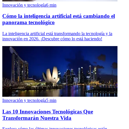
Innovación y tecnología
6
min
Cómo la inteligencia artificial está cambiando el
panorama tecnológico
La inteligencia artificial está transformando la tecnología y la
innovación en 2026. ¡Descubre cómo lo está haciendo!
Innovación y tecnología
5
min
Las 10 Innovaciones Tecnológicas Que
Transformarán Nuestra Vida
Explora cómo las últimas innovaciones tecnológicas están