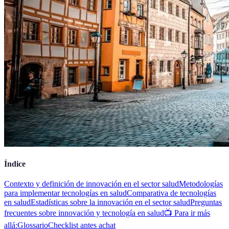
Índice
Contexto y definición de innovación en el sector salud
Metodologías
para implementar tecnologías en salud
Comparativa de tecnologías
en salud
Estadísticas sobre la innovación en el sector salud
Preguntas
frecuentes sobre innovación y tecnología en salud
📺 Para ir más
allá:
Glossario
Checklist antes achat