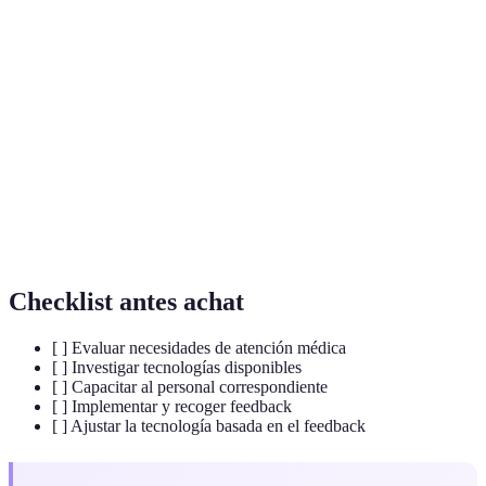
Terme
Définition
Atención médica a distancia utilizando tecnologías
Telemedicina
digitales
Inteligencia
Capacidad de las máquinas para realizar tareas que
Artificial
requieren inteligencia humana
Conjuntos de datos tan grandes que requieren
Big Data
tecnologías especiales para su análisis
Checklist antes achat
[ ] Evaluar necesidades de atención médica
[ ] Investigar tecnologías disponibles
[ ] Capacitar al personal correspondiente
[ ] Implementar y recoger feedback
[ ] Ajustar la tecnología basada en el feedback