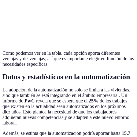
Iluminación
Control
Dependencia
€50 - €200 por
Inteligente
remoto
de la red
dispositivo
Asistente de
Conveniencia
Privacidad
€50 - €150
Voz
y control
Como podemos ver en la tabla, cada opción aporta diferentes
ventajas y desventajas, así que es importante elegir en función de tus
necesidades específicas.
Datos y estadísticas en la automatización
La adopción de la automatización no solo se limita a las viviendas,
sino que también se está integrando en el ámbito empresarial. Un
informe de
PwC
revela que se espera que el
25%
de los trabajos
que existen en la actualidad sean automatizados en los próximos
diez años. Esto plantea la necesidad de que los trabajadores
adquieran nuevas competencias y se adapten a este nuevo entorno
laboral.
Además, se estima que la automatización podría aportar hasta
15,7