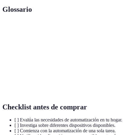
Glossario
Terme
Définition
Proceso mediante el cual se utilizan tecnologías
Automatización
para realizar tareas sin intervención humana.
Dispositivo que permite el control por voz de
Asistente de voz
varias funciones del hogar.
Robots de
Dispositivos que automatizan el proceso de
limpieza
limpieza del hogar.
Checklist antes de comprar
[ ] Evalúa las necesidades de automatización en tu hogar.
[ ] Investiga sobre diferentes dispositivos disponibles.
[ ] Comienza con la automatización de una sola tarea.