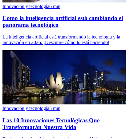
Innovación y tecnología
6
min
Cómo la inteligencia artificial está cambiando el
panorama tecnológico
La inteligencia artificial está transformando la tecnología y la
innovación en 2026. ¡Descubre cómo lo está haciendo!
Innovación y tecnología
5
min
Las 10 Innovaciones Tecnológicas Que
Transformarán Nuestra Vida