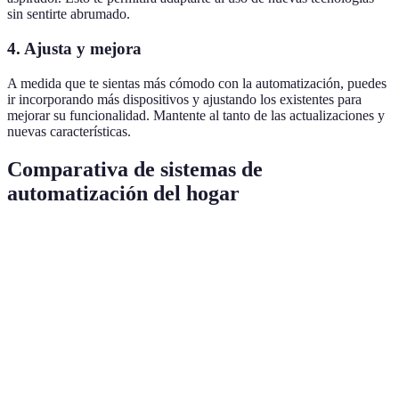
sin sentirte abrumado.
4. Ajusta y mejora
A medida que te sientas más cómodo con la automatización, puedes
ir incorporando más dispositivos y ajustando los existentes para
mejorar su funcionalidad. Mantente al tanto de las actualizaciones y
nuevas características.
Comparativa de sistemas de
automatización del hogar
Dispositivo
Ventajas
Desventajas
Costo Aproximad
Aspirador
Limpieza
Costo inicial
€250 - €700
Robot
automática
elevado
Termostato
Ahorro en
Aprendizaje
€100 - €300
Inteligente
energía
inicial