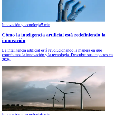
Innovación y tecnología
5
min
Cómo la inteligencia artificial está redefiniendo la
innovación
La inteligencia artificial está revolucionando la manera en que
concebimos la innovación y la tecnología. Descubre sus impactos en
2026.
Innovación y tecnología
6
min