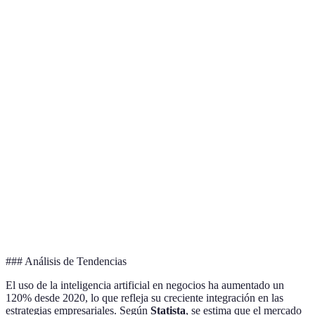
Herramienta de IA
Tipo de IA
Características principales
Análisis de
Procesamiento de lenguaje
IBM Watson
datos
natural, análisis predictivo
Reconocimiento de
Aprendizaje
Google AI
imágenes, procesamiento de
automático
lenguaje
Servicios integrados de IA
Microsoft Azure AI
Multinacional
en la nube
Amazon AI
Visión por computadora,
IA visual
Services
chatbots
### Análisis de Tendencias
El uso de la inteligencia artificial en negocios ha aumentado un
120% desde 2020, lo que refleja su creciente integración en las
estrategias empresariales. Según
Statista
, se estima que el mercado