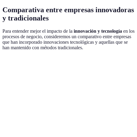
Comparativa entre empresas innovadoras
y tradicionales
Para entender mejor el impacto de la
innovación y tecnología
en los
procesos de negocio, consideremos un comparativo entre empresas
que han incorporado innovaciones tecnológicas y aquellas que se
han mantenido con métodos tradicionales.
Aspecto
Empresa Innovadora
Empresa Tradicional
Eficiencia
Alta
Baja
Operativa
Satisfacción
Alta
Baja
del Cliente
Adaptabilidad
Alta
Media