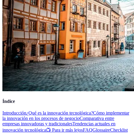
Índice
Introducción
¿Qué es la innovación tecnológica?
Cómo implementar
la innovación en los procesos de negocio
Comparativa entre
empresas innovadoras y tradicionales
Tendencias actuales en
innovación tecnológica
📺 Para ir más lejos
FAQ
Glossaire
Checklist