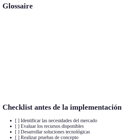
Glossaire
Terme
Définition
Innovación
Implementación de nuevas tecnologías para
tecnológica
mejorar productos o procesos.
Inteligencia
Tecnología que imita la inteligencia humana
Artificial
para realizar tareas.
Uso de tecnología para realizar tareas sin
Automatización
intervención humana.
Checklist antes de la implementación
[ ] Identificar las necesidades del mercado
[ ] Evaluar los recursos disponibles
[ ] Desarrollar soluciones tecnológicas
[ ] Realizar pruebas de concepto