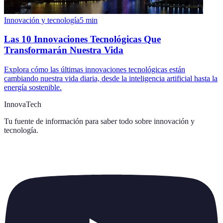
Innovación y tecnología
5
min
Las 10 Innovaciones Tecnológicas Que
Transformarán Nuestra Vida
Explora cómo las últimas innovaciones tecnológicas están
cambiando nuestra vida diaria, desde la inteligencia artificial hasta la
energía sostenible.
InnovaTech
Tu fuente de información para saber todo sobre
innovación y
tecnología
.