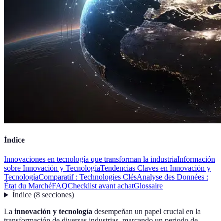
Índice
Innovaciones en tecnología que transforman la industria
Información
sobre Innovación y Tecnología
Tendencias Claves en Innovación y
Tecnología
Comparatif : Technologies Clés
Analyse des Données :
État du Marché
FAQ
Checklist avant achat
Glossaire
Índice
(
8
secciones
)
La
innovación y tecnología
desempeñan un papel crucial en la
transformación de diversas industrias, marcando un periodo de