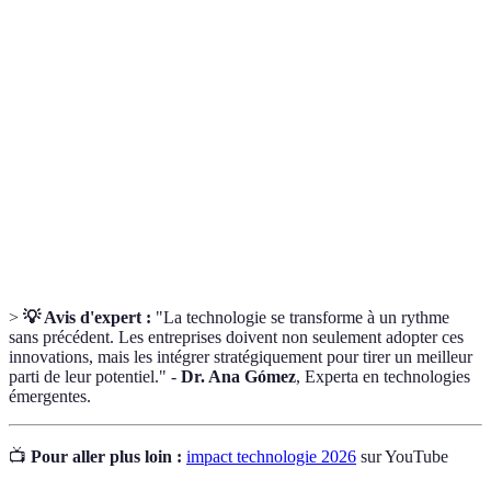
Terme
Définition
Technologie qui permet à des machines d'effectuer
IA
des tâches humaines.
Technologie de stockage et de transmission
Blockchain
d'informations, transparente et sécurisée.
Réseau de dispositifs connectés qui échangent des
IoT
données entre eux et avec d'autres systèmes.
>
💡 Avis d'expert :
"La technologie se transforme à un rythme
sans précédent. Les entreprises doivent non seulement adopter ces
innovations, mais les intégrer stratégiquement pour tirer un meilleur
parti de leur potentiel." -
Dr. Ana Gómez
, Experta en technologies
émergentes.
📺
Pour aller plus loin :
impact technologie 2026
sur YouTube