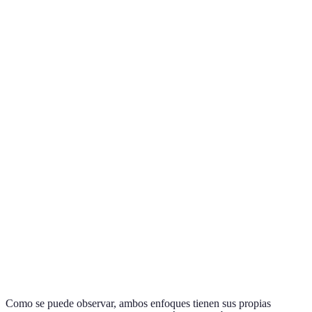
Crítério
Hojas de Cálculo
Software de Gestión de Pr
Intuitivas, pero
Facilidad de
requieren
Interfaz diseñada para gesti
Uso
conocimiento de
proyectos
fórmulas
Limitada, se basa
Colaboración
en compartir
Colaborativa en tiempo real
archivos
Requiere macros
Automatización integrada de
Automatización
y scripts manuales
y recordatorios
Seguimiento de
Manual y poco
Visualizaciones en tiempo re
Progreso
visual
como gráficos y tableros
Como se puede observar, ambos enfoques tienen sus propias