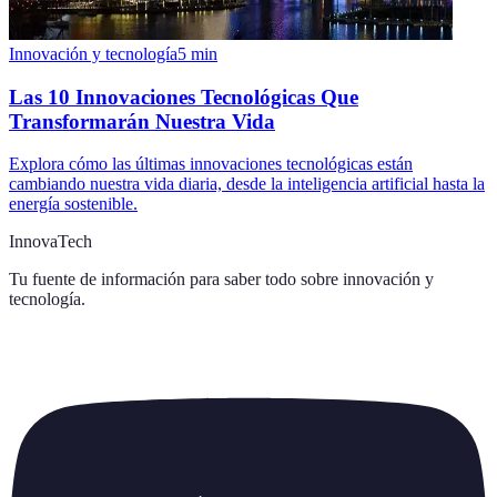
Innovación y tecnología
5
min
Las 10 Innovaciones Tecnológicas Que
Transformarán Nuestra Vida
Explora cómo las últimas innovaciones tecnológicas están
cambiando nuestra vida diaria, desde la inteligencia artificial hasta la
energía sostenible.
InnovaTech
Tu fuente de información para saber todo sobre
innovación y
tecnología
.