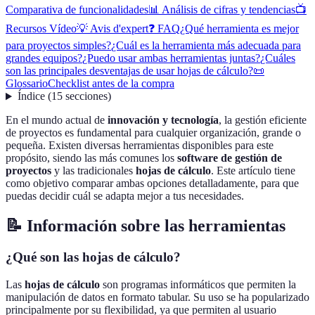
Comparativa de funcionalidades
📊 Análisis de cifras y tendencias
📺
Recursos Vídeo
💡 Avis d'expert
❓ FAQ
¿Qué herramienta es mejor
para proyectos simples?
¿Cuál es la herramienta más adecuada para
grandes equipos?
¿Puedo usar ambas herramientas juntas?
¿Cuáles
son las principales desventajas de usar hojas de cálculo?
📜
Glossario
Checklist antes de la compra
Índice
(
15
secciones
)
En el mundo actual de
innovación y tecnología
, la gestión eficiente
de proyectos es fundamental para cualquier organización, grande o
pequeña. Existen diversas herramientas disponibles para este
propósito, siendo las más comunes los
software de gestión de
proyectos
y las tradicionales
hojas de cálculo
. Este artículo tiene
como objetivo comparar ambas opciones detalladamente, para que
puedas decidir cuál se adapta mejor a tus necesidades.
📝 Información sobre las herramientas
¿Qué son las hojas de cálculo?
Las
hojas de cálculo
son programas informáticos que permiten la
manipulación de datos en formato tabular. Su uso se ha popularizado
principalmente por su flexibilidad, ya que permiten al usuario