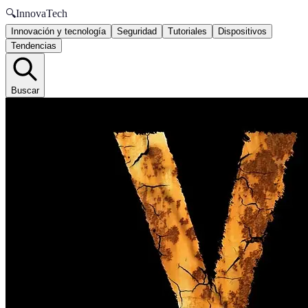
🔍
InnovaTech
Innovación y tecnología
Seguridad
Tutoriales
Dispositivos
Tendencias
Buscar