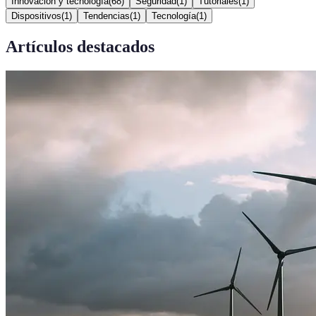
Innovación y tecnología
(
68
)
Seguridad
(
1
)
Tutoriales
(
1
)
Dispositivos
(
1
)
Tendencias
(
1
)
Tecnología
(
1
)
Artículos destacados