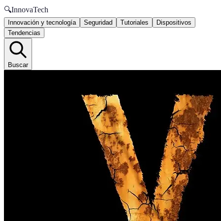
🔍
InnovaTech
Innovación y tecnología
Seguridad
Tutoriales
Dispositivos
Tendencias
Buscar