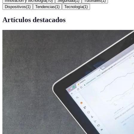
Innovación y tecnología
(
70
)
Seguridad
(
1
)
Tutoriales
(
1
)
Dispositivos
(
1
)
Tendencias
(
1
)
Tecnología
(
1
)
Artículos destacados